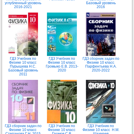
углубленный уровень
Базовый уровень
2016-2021
2016
ГДЗ Учебник по
ГДЗ Учебник по
ГДЗ сборник задач по
Физике 10 класс
Физике 10 класс
Физике 10 класс
Пурышева Н.С.
Громыко Е.В. 2013-
Парфентьева Н.А.
Базовый уровень
2020
2020-2022
2011
ГДЗ сборник задач по
ГДЗ Учебник по
ГДЗ Учебник по
Физике 10 класс
Физике 10 класс
Физике 10 класс Н.М.
Степанова Г.Н. 2015
Громов С.В.
Шахмаев