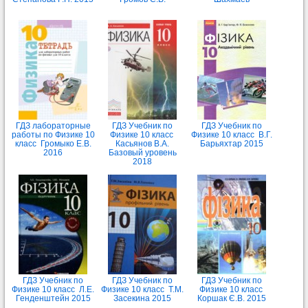
ГДЗ лабораторные
ГДЗ Учебник по
ГДЗ Учебник по
работы по Физике 10
Физике 10 класс
Физике 10 класс В.Г.
класс Громыко Е.В.
Касьянов В.А.
Барьяхтар 2015
2016
Базовый уровень
2018
ГДЗ Учебник по
ГДЗ Учебник по
ГДЗ Учебник по
Физике 10 класс Л.Е.
Физике 10 класс Т.М.
Физике 10 класс
Генденштейн 2015
Засекина 2015
Коршак Є.В. 2015