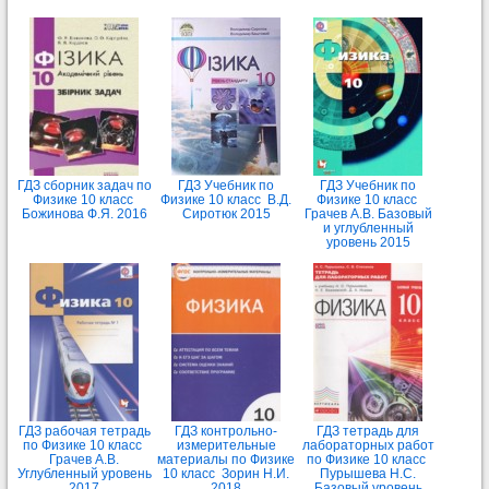
ГДЗ сборник задач по
ГДЗ Учебник по
ГДЗ Учебник по
Физике 10 класс
Физике 10 класс В.Д.
Физике 10 класс
Божинова Ф.Я. 2016
Сиротюк 2015
Грачев А.В. Базовый
и углубленный
уровень 2015
ГДЗ рабочая тетрадь
ГДЗ контрольно-
ГДЗ тетрадь для
по Физике 10 класс
измерительные
лабораторных работ
Грачев А.В.
материалы по Физике
по Физике 10 класс
Углубленный уровень
10 класс Зорин Н.И.
Пурышева Н.С.
2017
2018
Базовый уровень