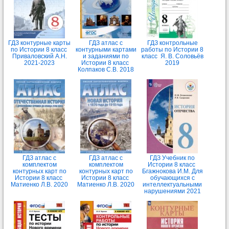
ГДЗ контурные карты
ГДЗ атлас с
ГДЗ контрольные
по Истории 8 класс
контурными картами
работы по Истории 8
Приваловский А.Н.
и заданиями по
класс Я. В. Соловьёв
2021-2023
Истории 8 класс
2019
Колпаков С.В. 2018
ГДЗ атлас с
ГДЗ атлас с
ГДЗ Учебник по
комплектом
комплектом
Истории 8 класс
контурных карт по
контурных карт по
Бгажнокова И.М. Для
Истории 8 класс
Истории 8 класс
обучающихся с
Матиенко Л.В. 2020
Матиенко Л.В. 2020
интеллектуальными
нарушениями 2021