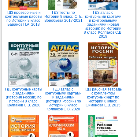
ГДЗ проверочные и
ГДЗ тесты по
ГДЗ атлас с
контрольные работы
Истории 8 класс С. Е.
контурными картами
по Истории 8 класс
Воробьева 2017-2021
и контрольными
Баранов П.А. 2018
заданиями (новая
история) по Истории
8 класс Колпаков С.В.
2019
ГДЗ контурные карты
ГДЗ атлас с
ГДЗ рабочая тетрадь
с заданиями
контурными картами
с комплектом
(История России) по
и заданиями
контурных карт по
Истории 8 класс
(история России) по
Истории 8 класс
Колпаков С.В. 2020
Истории 8 класс
Симонова Е.В. 2015
Колпаков С.В. 2020