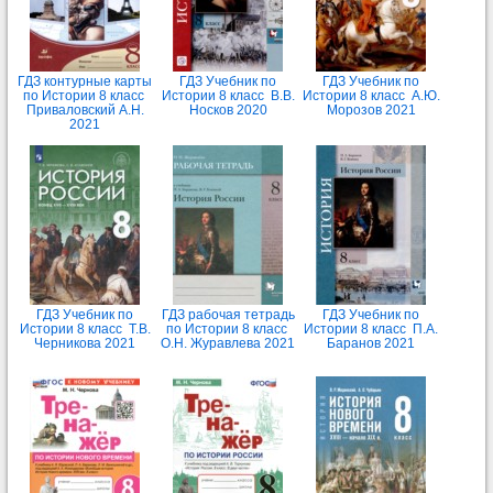
ГДЗ контурные карты
ГДЗ Учебник по
ГДЗ Учебник по
по Истории 8 класс
Истории 8 класс В.В.
Истории 8 класс А.Ю.
Приваловский А.Н.
Носков 2020
Морозов 2021
2021
ГДЗ Учебник по
ГДЗ рабочая тетрадь
ГДЗ Учебник по
Истории 8 класс Т.В.
по Истории 8 класс
Истории 8 класс П.А.
Черникова 2021
О.Н. Журавлева 2021
Баранов 2021