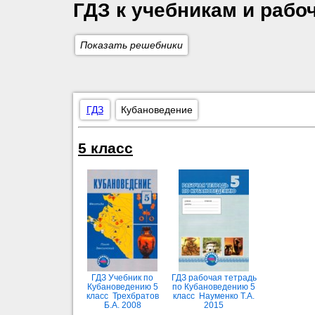
ГДЗ к учебникам и раб
Показать решебники
ГДЗ
Кубановедение
5 класс
ГДЗ Учебник по
ГДЗ рабочая тетрадь
Кубановедению 5
по Кубановедению 5
класс Трехбратов
класс Науменко Т.А.
Б.А. 2008
2015