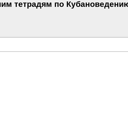
очим тетрадям по Кубановедени