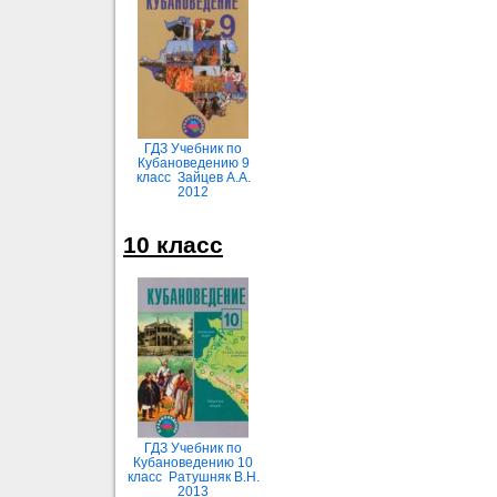
ГДЗ Учебник по
Кубановедению 9
класс Зайцев А.А.
2012
10 класс
ГДЗ Учебник по
Кубановедению 10
класс Ратушняк В.Н.
2013