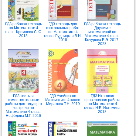
ГДЗ рабочая тетрадь
ГДЗ тетрадь для
ГДЗ рабочая тетрадь
по Математике 4
контрольных работ
Дружим с
класс Кремнева С.Ю.
по Математике 4
математикой по
2018
класс Рудницкая В.Н.
Математике 4 класс
2018
Кочурова Е.Э. 2017-
2023
ГДЗ тесты и
ГДЗ Учебник по
ГДЗ Итоговая
самостоятельные
Математике 4 класс
проверочная работа
работы для текущего
Миракова Т.Н. 2019
по Математике 4
контроля по
класс Н.Б. Истомина
Математике 4 класс
2018
Нефёдова М.Г. 2016