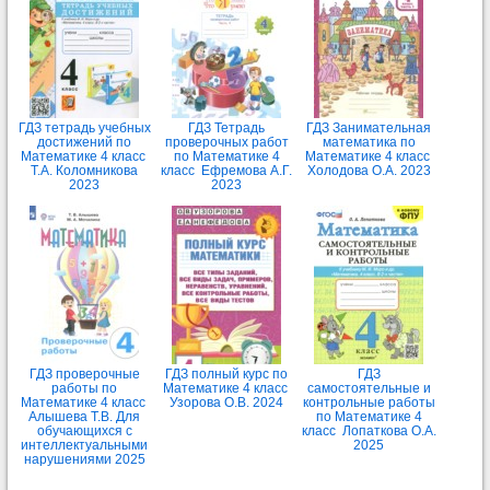
ГДЗ тетрадь учебных
ГДЗ Тетрадь
ГДЗ Занимательная
достижений по
проверочных работ
математика по
Математике 4 класс
по Математике 4
Математике 4 класс
Т.А. Коломникова
класс Ефремова А.Г.
Холодова О.А. 2023
2023
2023
ГДЗ проверочные
ГДЗ полный курс по
ГДЗ
работы по
Математике 4 класс
самостоятельные и
Математике 4 класс
Узорова О.В. 2024
контрольные работы
Алышева Т.В. Для
по Математике 4
обучающихся с
класс Лопаткова О.А.
интеллектуальными
2025
нарушениями 2025