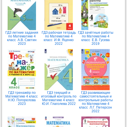
ГДЗ летние задания
ГДЗ рабочая тетрадь
ГДЗ зачётные работы
по Математике 4
по Математике 4
по Математике 4
класс А.В. Светин
класс И.Ф. Яценко
класс Е.В. Гусева
2023
2022
2019
ГДЗ тренажёр по
ГДЗ текущий и
ГДЗ развивающие
Математике 4 класс
итоговый контроль по
самостоятельные и
Н.Ю. Погорелова
Математике 4 класс
контрольные работы
2023
Ю.И. Глаголева 2022
по Математике 4
класс Л.Г. Петерсон
2022