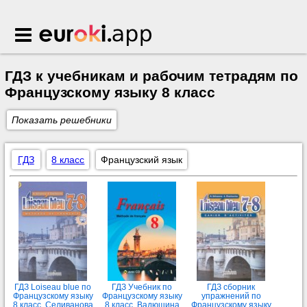
Euroki.app
ГДЗ к учебникам и рабочим тетрадям по
Французскому языку 8 класс
Показать решебники
ГДЗ
8 класс
Французский язык
ГДЗ Loiseau blue по
ГДЗ Учебник по
ГДЗ сборник
Французскому языку
Французскому языку
упражнений по
8 класс Селиванова
8 класс Вадюшина
Французскому языку