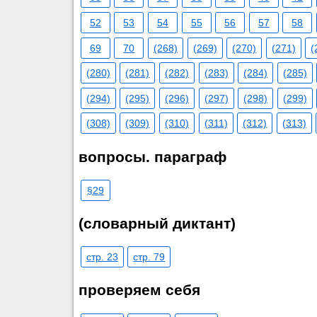
52
53
54
55
56
57
58
69
70
(268)
(269)
(270)
(271)
(
(280)
(281)
(282)
(283)
(284)
(285)
(294)
(295)
(296)
(297)
(298)
(299)
(308)
(309)
(310)
(311)
(312)
(313)
вопросы. параграф
§29
(cловарный диктант)
стр. 23
стр. 79
проверяем себя