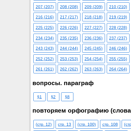
207 (207)
208 (208)
209 (209)
210 (210)
216 (216)
217 (217)
218 (218)
219 (219)
225 (225)
226 (226)
227 (227)
228 (228)
234 (234)
235 (235)
236 (236)
237 (237)
243 (243)
244 (244)
245 (245)
246 (246)
252 (252)
253 (253)
254 (254)
255 (255)
261 (261)
262 (262)
263 (263)
264 (264)
вопросы. параграф
§1
§2
§8
повторяем орфографию (слова
(стр. 12)
стр. 13
(стр. 100)
стр. 108
(ст