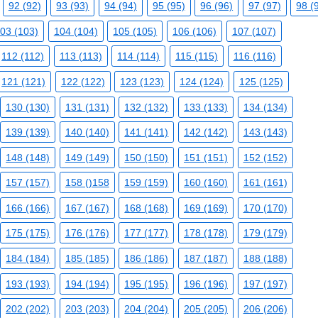
92 (92)
93 (93)
94 (94)
95 (95)
96 (96)
97 (97)
98 (
03 (103)
104 (104)
105 (105)
106 (106)
107 (107)
112 (112)
113 (113)
114 (114)
115 (115)
116 (116)
121 (121)
122 (122)
123 (123)
124 (124)
125 (125)
130 (130)
131 (131)
132 (132)
133 (133)
134 (134)
139 (139)
140 (140)
141 (141)
142 (142)
143 (143)
148 (148)
149 (149)
150 (150)
151 (151)
152 (152)
157 (157)
158 ()158
159 (159)
160 (160)
161 (161)
166 (166)
167 (167)
168 (168)
169 (169)
170 (170)
175 (175)
176 (176)
177 (177)
178 (178)
179 (179)
184 (184)
185 (185)
186 (186)
187 (187)
188 (188)
193 (193)
194 (194)
195 (195)
196 (196)
197 (197)
202 (202)
203 (203)
204 (204)
205 (205)
206 (206)