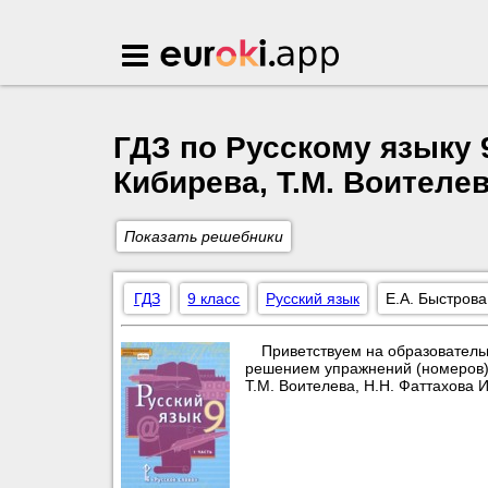
Euroki.app
ГДЗ по Русскому языку 9
Кибирева, Т.М. Воителе
Показать решебники
ГДЗ
9 класс
Русский язык
Е.А. Быстрова
Приветствуем на образователь
решением упражнений (номеров) п
Т.М. Воителева, Н.Н. Фаттахова 