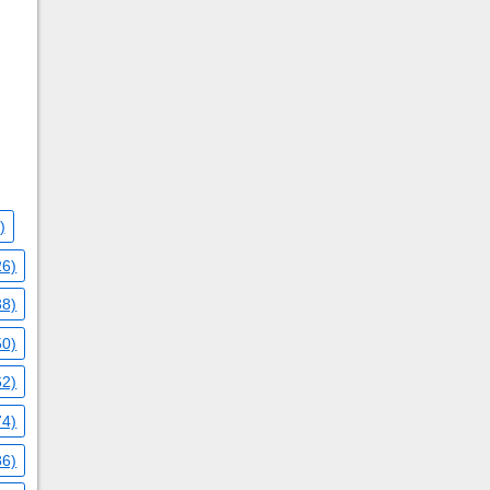
)
26)
38)
50)
62)
74)
86)