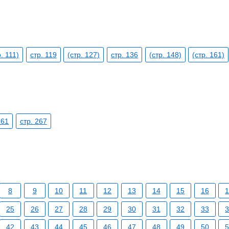
р. 111)
стр. 119
(стр. 127)
стр. 136
(стр. 148)
(стр. 161)
161
стр. 267
8
9
10
11
12
13
14
15
16
25
26
27
28
29
30
31
32
33
42
43
44
45
46
47
48
49
50