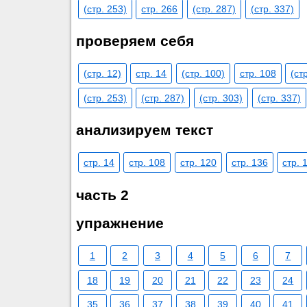
(стр. 253)
стр. 266
(стр. 287)
(стр. 337)
проверяем себя
(стр. 12)
стр. 14
(стр. 100)
стр. 108
(ст
(стр. 253)
(стр. 287)
(стр. 303)
(стр. 337)
анализируем текст
стр. 14
стр. 108
стр. 120
стр. 136
стр. 
часть 2
упражнение
1
2
3
4
5
6
7
18
19
20
21
22
23
24
35
36
37
38
39
40
41