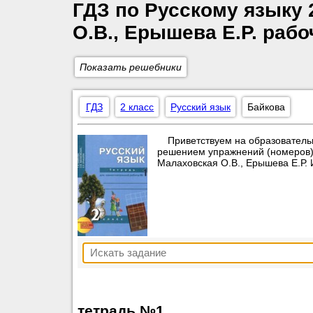
ГДЗ по Русскому языку 
О.В., Ерышева Е.Р. рабо
Показать решебники
ГДЗ
2 класс
Русский язык
Байкова
Приветствуем на образователь
решением упражнений (номеров) п
Малаховская О.В., Ерышева Е.Р. 
тетрадь №1