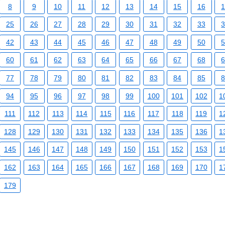
8
9
10
11
12
13
14
15
16
25
26
27
28
29
30
31
32
33
42
43
44
45
46
47
48
49
50
60
61
62
63
64
65
66
67
68
77
78
79
80
81
82
83
84
85
94
95
96
97
98
99
100
101
102
1
111
112
113
114
115
116
117
118
119
1
128
129
130
131
132
133
134
135
136
1
145
146
147
148
149
150
151
152
153
1
162
163
164
165
166
167
168
169
170
1
179