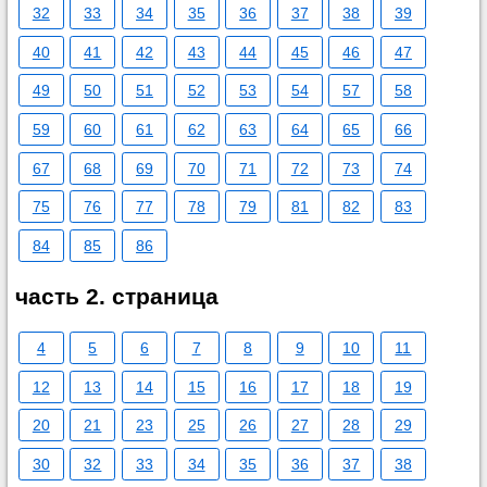
32
33
34
35
36
37
38
39
40
41
42
43
44
45
46
47
49
50
51
52
53
54
57
58
59
60
61
62
63
64
65
66
67
68
69
70
71
72
73
74
75
76
77
78
79
81
82
83
84
85
86
часть 2. страница
4
5
6
7
8
9
10
11
12
13
14
15
16
17
18
19
20
21
23
25
26
27
28
29
30
32
33
34
35
36
37
38