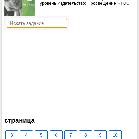
уровень Издательство: Просвещение ФГОС
страница
3
4
5
6
7
8
9
10