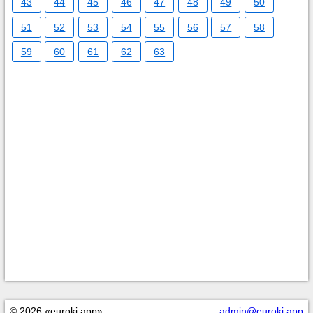
43
44
45
46
47
48
49
50
51
52
53
54
55
56
57
58
59
60
61
62
63
© 2026 «euroki.app»
admin@euroki.app