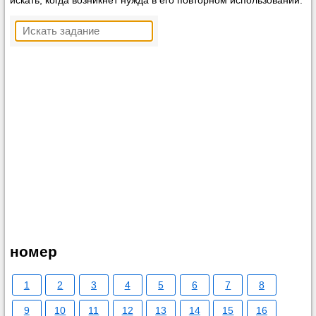
искать, когда возникнет нужда в его повторном использовании.
номер
1
2
3
4
5
6
7
8
9
10
11
12
13
14
15
16