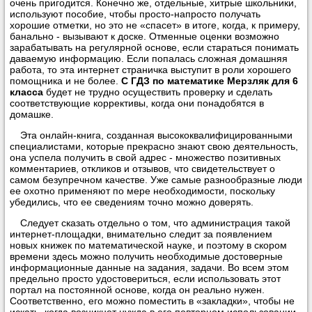
очень пригодится. Конечно же, отдельные, хитрые школьники,
используют пособие, чтобы просто-напросто получать
хорошие отметки, но это не «спасет» в итоге, когда, к примеру,
банально - вызывают к доске. Отменные оценки возможно
зарабатывать на регулярной основе, если стараться понимать
даваемую информацию. Если попалась сложная домашняя
работа, то эта интернет страничка выступит в роли хорошего
помощника и не более.
С ГДЗ по математике Мерзляк для 6
класса
будет не трудно осуществить проверку и сделать
соответствующие коррективы, когда они понадобятся в
домашке.
Эта онлайн-книга, созданная высококвалифицированными
специалистами, которые прекрасно знают свою деятельность,
она успела получить в свой адрес - множество позитивных
комментариев, откликов и отзывов, что свидетельствует о
самом безупречном качестве. Уже самые разнообразные люди
ее охотно применяют по мере необходимости, поскольку
убедились, что ее сведениям точно можно доверять.
Следует сказать отдельно о том, что администрация такой
интернет-площадки, внимательно следит за появлением
новых книжек по математической науке, и поэтому в скором
времени здесь можно получить необходимые достоверные
информационные данные на задания, задачи. Во всем этом
предельно просто удостовериться, если использовать этот
портал на постоянной основе, когда он реально нужен.
Соответственно, его можно поместить в «закладки», чтобы не