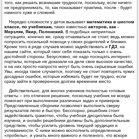
того, как решать возникшие трудности, поскольку, если ничего
не предпринимать, то, как показывает практика, после - будет
намного хуже и сложней.
Нередко сложности у деток вызывает
математика в шестом
классе, по учебникам,
таких известных
авторов, как -
Мерзляк, Якир, Полонский.
В подобных неприятных
ситуациях, конечно же, сразу отчаиваться не стоит, ведь можно
попросить посильной помощи у своих родителей и близких.
Кроме того в ряде случаев можно задействовать и
ГДЗ
, на
нашем сайте, который смог себя показать только с очень
достойной стороны. Безусловно, не надо посещать интернет-
порталы, которые не доказали на деле свое высокое качество,
и на них просто-напросто могут быть очень серьезные ошибки.
Увы, иногда такое случается, поэтому не стоит повторять чужих
досадных ошибок, которые избежать будет не трудно, если
сразу зайти в проверенное долгим временем место.
Действительно, для многих учеников полностью готовые
ответы – это отличное решение, поскольку учебник не всегда
помогает при выполнении различных задач и примеров.
Представленные сборники позволяют выполнить сверку
результатов легко и быстро. Бесспорно, решебник стоит
задействовать грамотно, чтобы учебная дисциплина была
изучена, и онлайн решебники должны быть дополнительным
средством, чтобы усилить уровень текущей эрудиции и
успеваемости. С ними можно восполнить определенные
«пробелы», и узнать много важного и полезного, что вскоре