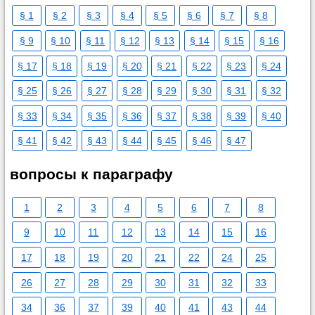
§ 1
§ 2
§ 3
§ 4
§ 5
§ 6
§ 7
§ 8
§ 9
§ 10
§ 11
§ 12
§ 13
§ 14
§ 15
§ 16
§ 17
§ 18
§ 19
§ 20
§ 21
§ 22
§ 23
§ 24
§ 25
§ 26
§ 27
§ 28
§ 29
§ 30
§ 31
§ 32
§ 33
§ 34
§ 35
§ 36
§ 37
§ 38
§ 39
§ 40
§ 41
§ 42
§ 43
§ 44
§ 45
§ 46
§ 47
вопросы к параграфу
1
2
3
4
5
6
7
8
9
10
11
12
13
14
15
16
17
18
19
20
21
22
24
25
26
27
28
29
30
31
32
33
34
36
37
39
40
41
43
44