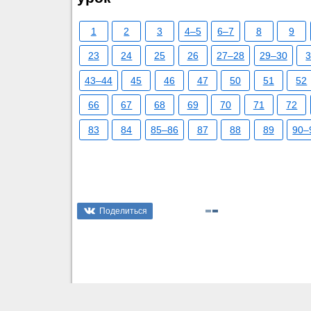
1
2
3
4–5
6–7
8
9
23
24
25
26
27–28
29–30
43–44
45
46
47
50
51
52
66
67
68
69
70
71
72
83
84
85–86
87
88
89
90–
Поделиться