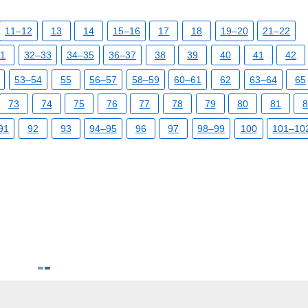
11–12
13
14
15–16
17
18
19–20
21–22
31
32–33
34–35
36–37
38
39
40
41
42
53–54
55
56–57
58–59
60–61
62
63–64
65
73
74
75
76
77
78
79
80
81
91
92
93
94–95
96
97
98–99
100
101–10