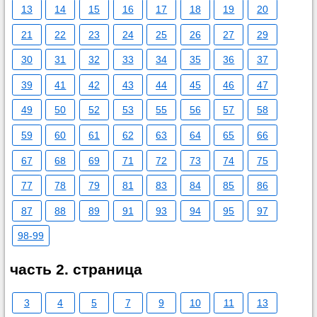
13
14
15
16
17
18
19
20
21
22
23
24
25
26
27
29
30
31
32
33
34
35
36
37
39
41
42
43
44
45
46
47
49
50
52
53
55
56
57
58
59
60
61
62
63
64
65
66
67
68
69
71
72
73
74
75
77
78
79
81
83
84
85
86
87
88
89
91
93
94
95
97
98-99
часть 2. страница
3
4
5
7
9
10
11
13