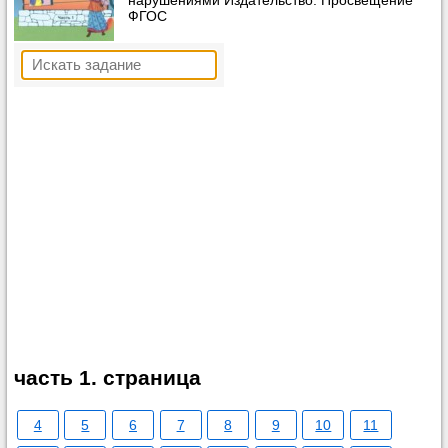
нарушениями Издательство: Просвещение
ФГОС
часть 1. страница
4
5
6
7
8
9
10
11