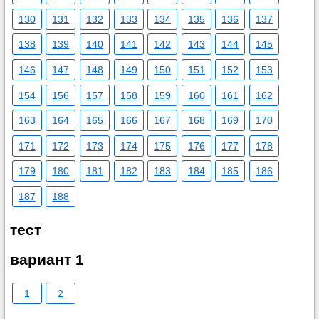
130
131
132
133
134
135
136
137
138
139
140
141
142
143
144
145
146
147
148
149
150
151
152
153
154
156
157
158
159
160
161
162
163
164
165
166
167
168
169
170
171
172
173
174
175
176
177
178
179
180
181
182
183
184
185
186
187
188
тест
вариант 1
1
2