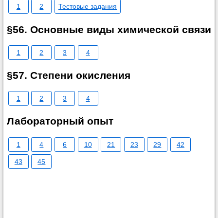
1
2
Тестовые задания
§56. Основные виды химической связи
1
2
3
4
§57. Степени окисления
1
2
3
4
Лабораторный опыт
1
4
6
10
21
23
29
42
43
45