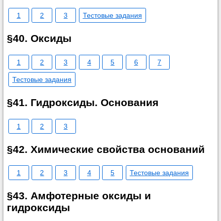
1
2
3
Тестовые задания
§40. Оксиды
1
2
3
4
5
6
7
Тестовые задания
§41. Гидроксиды. Основания
1
2
3
§42. Химические свойства оснований
1
2
3
4
5
Тестовые задания
§43. Амфотерные оксиды и
гидроксиды