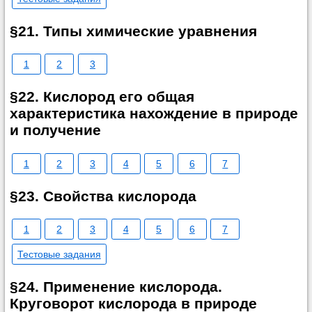
§21. Типы химические уравнения
1
2
3
§22. Кислород его общая
характеристика нахождение в природе
и получение
1
2
3
4
5
6
7
§23. Свойства кислорода
1
2
3
4
5
6
7
Тестовые задания
§24. Применение кислорода.
Круговорот кислорода в природе