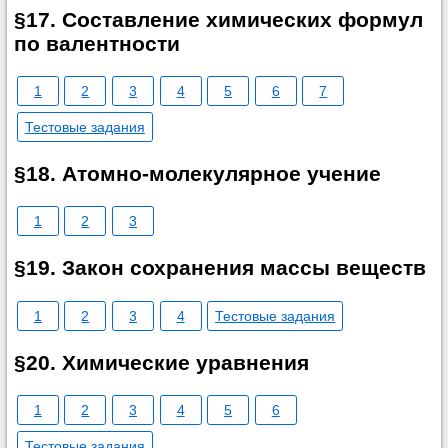
§17. Составление химических формул
по валентности
1
2
3
4
5
6
7
Тестовые задания
§18. Атомно-молекулярное учение
1
2
3
§19. Закон сохранения массы веществ
1
2
3
4
Тестовые задания
§20. Химические уравнения
1
2
3
4
5
6
Тестовые задания