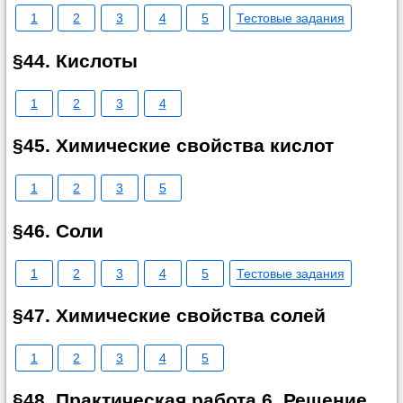
1
2
3
4
5
Тестовые задания
§44. Кислоты
1
2
3
4
§45. Химические свойства кислот
1
2
3
5
§46. Соли
1
2
3
4
5
Тестовые задания
§47. Химические свойства солей
1
2
3
4
5
§48. Практическая работа 6. Решение