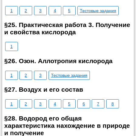
1
2
3
4
5
Тестовые задания
§25. Практическая работа 3. Получение
и свойства кислорода
1
§26. Озон. Аллотропия кислорода
1
2
3
Тестовые задания
§27. Воздух и его состав
1
2
3
4
5
6
7
8
§28. Водород его общая
характеристика нахождение в природе
и получение