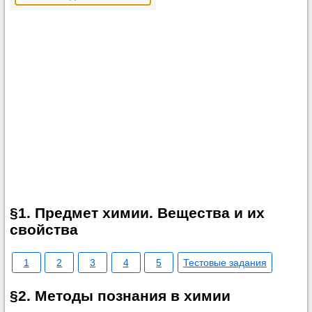
§1. Предмет химии. Вещества и их
свойства
1
2
3
4
5
Тестовые задания
§2. Методы познания в химии