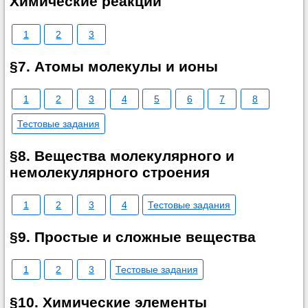
Химические реакции
1
2
3
§7. Атомы молекулы и ионы
1
2
3
4
5
6
7
8
Тестовые задания
§8. Вещества молекулярного и
немолекулярного строения
1
2
3
4
Тестовые задания
§9. Простые и сложные вещества
1
2
3
Тестовые задания
§10. Химические элементы