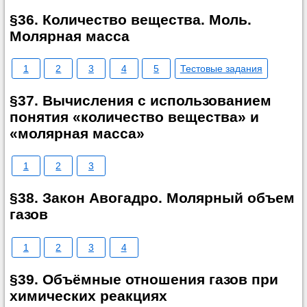
§36. Количество вещества. Моль.
Молярная масса
1
2
3
4
5
Тестовые задания
§37. Вычисления с использованием
понятия «количество вещества» и
«молярная масса»
1
2
3
§38. Закон Авогадро. Молярный объем
газов
1
2
3
4
§39. Объёмные отношения газов при
химических реакциях