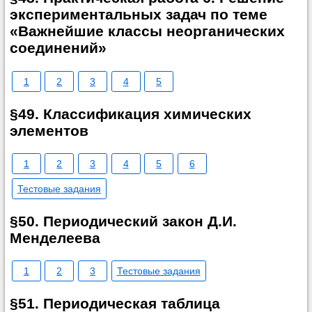
экспериментальных задач по теме
«Важнейшие классы неорганических
соединений»
1
2
3
4
5
§49. Классификация химических
элементов
1
2
3
4
5
6
Тестовые задания
§50. Периодический закон Д.И.
Менделеева
1
2
3
Тестовые задания
§51. Периодическая таблица