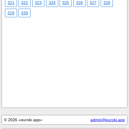
321
322
323
324
325
326
327
328
329
330
© 2026 «euroki.app»
admin@euroki.app