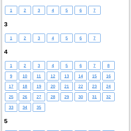
1
2
3
4
5
6
7
3
1
2
3
4
5
6
7
4
1
2
3
4
5
6
7
8
9
10
11
12
13
14
15
16
17
18
19
20
21
22
23
24
25
26
27
28
29
30
31
32
33
34
35
5