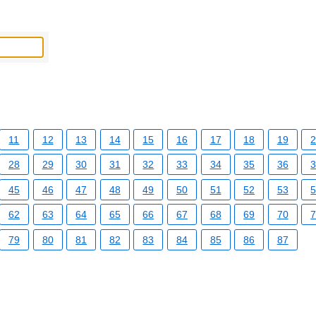
11
12
13
14
15
16
17
18
19
28
29
30
31
32
33
34
35
36
45
46
47
48
49
50
51
52
53
62
63
64
65
66
67
68
69
70
79
80
81
82
83
84
85
86
87