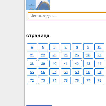
страница
4
5
6
7
8
9
10
21
22
23
24
25
26
27
38
39
40
41
42
43
44
55
56
57
58
59
60
61
72
73
74
75
76
77
78