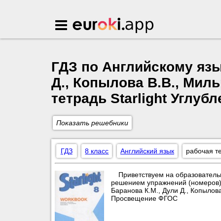
Euroki.app
ГДЗ по Английскому язы
Д., Копылова В.В., Миль
тетрадь Starlight Углу
Показать решебники
ГДЗ
8 класс
Английский язык
рабочая те
Приветствуем на образователь
решением упражнений (номеров) по
Баранова К.М., Дули Д., Копылова
Просвещение ФГОС