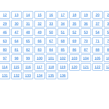
12
13
14
15
16
17
18
19
20
29
30
31
32
33
34
35
36
37
46
47
48
49
50
51
52
53
54
63
64
65
66
67
68
69
70
71
80
81
82
83
84
85
86
87
88
97
98
99
100
101
102
103
104
105
1
114
115
116
117
118
119
120
121
122
1
131
132
133
134
135
136