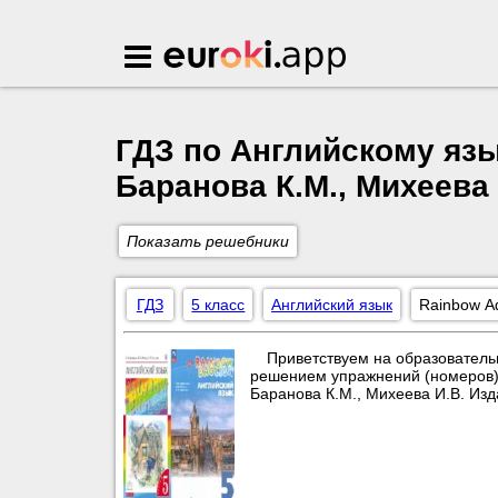
Euroki.app
ГДЗ по Английскому язы
Баранова К.М., Михеева
Показать решебники
ГДЗ
5 класс
Английский язык
Rainbow А
Приветствуем на образователь
решением упражнений (номеров) п
Баранова К.М., Михеева И.В. Из