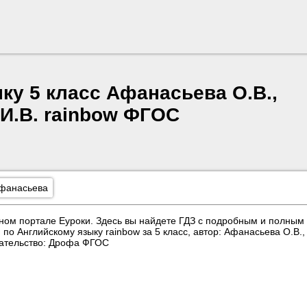
ку 5 класс Афанасьева О.В.,
 И.В. rainbow ФГОС
фанасьева
ном портале Еуроки. Здесь вы найдете ГДЗ с подробным и полным
о Английскому языку rainbow за 5 класс, автор: Афанасьева О.В.,
дательство: Дрофа ФГОС