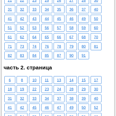
21
22
23
25
26
27
28
30
31
32
33
34
35
36
37
40
41
42
43
44
45
46
49
50
51
52
53
56
57
58
59
60
61
62
64
65
66
67
68
70
71
73
74
76
78
79
80
81
82
83
84
85
87
90
91
часть 2. страница
6
8
10
11
13
14
15
17
18
19
22
23
24
28
29
30
31
32
33
34
37
38
39
40
41
42
45
46
47
49
50
52