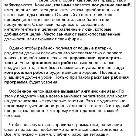
себе.Обе стороны как говорят правду, так и
заблуждаются. Конечно, главным является
получение знаний
,
именно они являются доказательством приобретенных в
школьные годы навыков. Отличный аттестат является
преимуществом в виде дополнительных баллов при
поступлении. Отличники, чаще всего, собранные,
интеллигентные и целенаправленные люди, которые
добиваются целей. Часто занимают высокопоставленные
должности или открывают свои фирмы.
Однако чтобы ребенок получал сплошные пятерки,
родители должны следить за его успеваемостью с первого
класса, прорабатывать сложное
упражнение, проверять
тесты
. Если
проверочные работы
выполнены плохо,
следует узнать, в чем была сложность и устранить ее, тогда
контрольная работа
будет написана хорошо. Посещать
учащийся должен уроки. Только при таком раскладе
рабочая
программа
будет усвоена.
Особенное непонимание вызывает
английский язык
.По
этому предмету чаще всего нанимают репетитора или ходят
на дополнительные групповые занятия. Это не удивительно,
поскольку изучение иностранных языков – тяжелый и трудный
процесс, склонность к которому имеет далеко не каждый
человек.
Чтобы не запутаться в правилах грамматики, написании
слов и правилах, необходимо заниматься самостоятельно.
Все, что нужно – время, учебник, рабочая тетрадь и