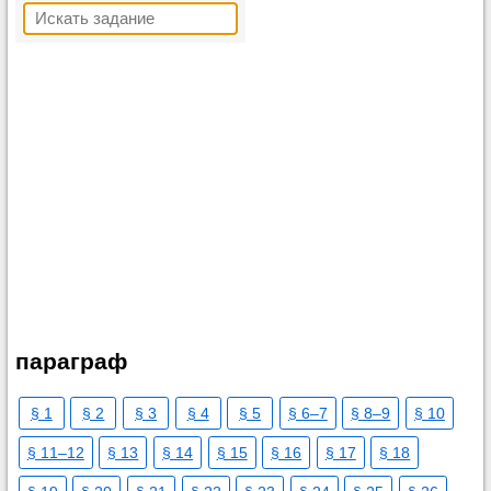
параграф
§ 1
§ 2
§ 3
§ 4
§ 5
§ 6–7
§ 8–9
§ 10
§ 11–12
§ 13
§ 14
§ 15
§ 16
§ 17
§ 18