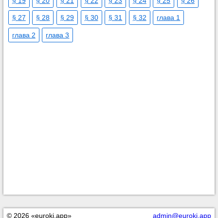
§ 19
§ 20
§ 21
§ 22
§ 23
§ 24
§ 25
§ 26
§ 27
§ 28
§ 29
§ 30
§ 31
§ 32
глава 1
глава 2
глава 3
© 2026 «euroki.app»
admin@euroki.app