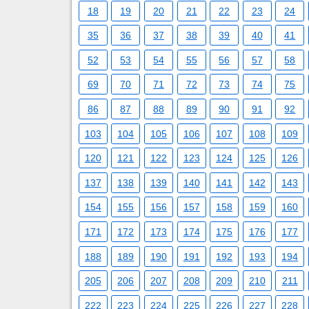
18
19
20
21
22
23
24
35
36
37
38
39
40
41
52
53
54
55
56
57
58
69
70
71
72
73
74
75
86
87
88
89
90
91
92
103
104
105
106
107
108
109
120
121
122
123
124
125
126
137
138
139
140
141
142
143
154
155
156
157
158
159
160
171
172
173
174
175
176
177
188
189
190
191
192
193
194
205
206
207
208
209
210
211
222
223
224
225
226
227
228