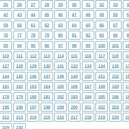
25
26
27
28
29
30
31
32
33
42
43
44
45
46
47
48
49
50
59
60
61
62
63
64
65
66
67
76
77
78
79
80
81
82
83
84
93
94
95
96
97
98
99
100
101
1
110
111
112
113
114
115
116
117
118
1
127
128
129
130
131
132
133
134
135
1
144
145
146
147
148
149
150
151
152
1
161
162
163
164
165
166
167
168
169
1
178
179
180
181
182
183
184
185
186
1
195
196
197
198
199
200
201
202
203
2
212
213
214
215
216
217
218
219
220
2
229
230