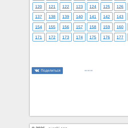
120
121
122
123
124
125
126
137
138
139
140
141
142
143
154
155
156
157
158
159
160
171
172
173
174
175
176
177
Поделиться