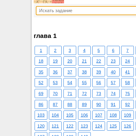
глава 1
1
2
3
4
5
6
7
18
19
20
21
22
23
24
35
36
37
38
39
40
41
52
53
54
55
56
57
58
69
70
71
72
73
74
75
86
87
88
89
90
91
92
103
104
105
106
107
108
109
120
121
122
123
124
125
126